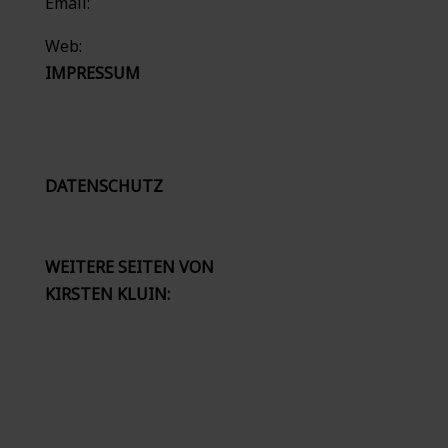
Email:
kontakt@klangundseele.de
Web:
www.klangundseele.de
IMPRESSUM
Inhaltlich Verantwortlicher gemäß § 10 Absatz
3 MDStV: Kirsten Kluin
DATENSCHUTZ
Über unsere Verpflichtung zum Datenschutz
können Sie sich hier informieren.
WEITERE SEITEN VON
KIRSTEN KLUIN:
www.synaptik.org
www.massagestaebchen.de
www.die-liebevolle-ideenschmiede.de