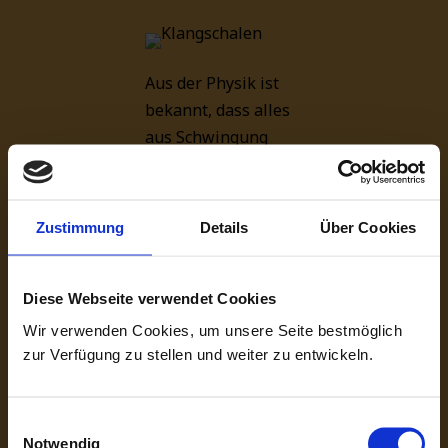
Aus der Physik ist
bekannt, dass alles
aus Schwingung
besteht – Licht,
Farben, Töne, jede
Zelle des
Zustimmung
Details
Über Cookies
menschlichen
Körpers. Ist der
Mensch in Einklang
Diese Webseite verwendet Cookies
mit sich und seiner
Wir verwenden Cookies, um unsere Seite bestmöglich
Umwelt, schwingen
zur Verfügung zu stellen und weiter zu entwickeln.
seine Zellen
harmonisch, was
Einwilligungsauswahl
sich in Gesundheit
Notwendig